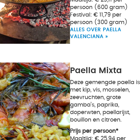
persoon (600 gram)
Festival: € 11,79 per
persoon (300 gram)
ALLES OVER PAELLA
VALENCIANA »
Paella Mixta
Deze gemengde paella is
met kip, vis, mosselen,
zeevruchten, grote
gamba’s, paprika,
doperwten, paellarijst,
bouillon en citroen.
Prijs per persoon*
Maaltijd: € 25,94 per