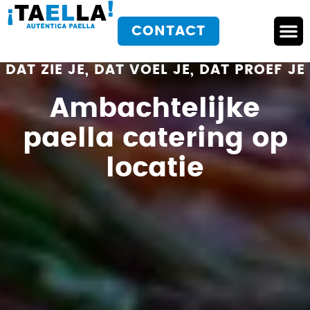
de
inhoud
CONTACT
Over T
Werkwij
DAT ZIE JE, DAT VOEL JE, DAT PROEF JE
Ambachtelijke
paella catering op
locatie