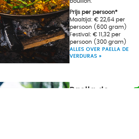
bouillon.
Prijs per persoon*
Maaltijd: € 22,64 per
persoon (600 gram)
Festival: € 11,32 per
persoon (300 gram)
ALLES OVER PAELLA DE
VERDURAS »
Paella de
Setas
Vegan paella met
verschillende soorten
paddenstoelen. Denk
aan