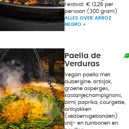
Festival: € 12,26 per
persoon (300 gram)
ALLES OVER ARROZ
NEGRO »
Paella de
Verduras
Vegan paella met
aubergine, artisjok,
groene asperges,
kastanjechampignons,
bimi, paprika, courgette,
artisjokken
(seizoensgebonden)
snij- en tuinbonen en