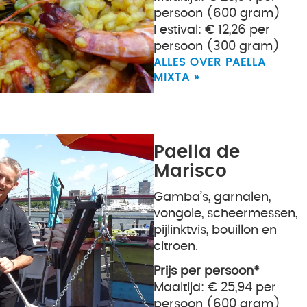
persoon (600 gram)
Festival: € 12,26 per
persoon (300 gram)
ALLES OVER PAELLA
MIXTA »
Paella de
Marisco
Gamba’s, garnalen,
vongole, scheermessen,
pijlinktvis, bouillon en
citroen.
Prijs per persoon*
Maaltijd: € 25,94 per
persoon (600 gram)