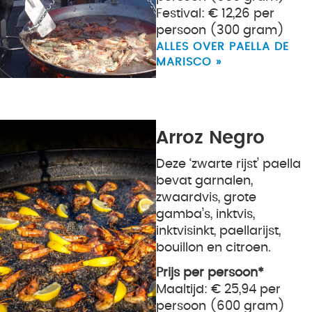
Festival: € 12,26 per
persoon (300 gram)
ALLES OVER PAELLA DE
MARISCO »
Arroz Negro
Deze ‘zwarte rijst’ paella
bevat garnalen,
zwaardvis, grote
gamba’s, inktvis,
inktvisinkt, paellarijst,
bouillon en citroen.
Prijs per persoon*
Maaltijd: € 25,94 per
persoon (600 gram)