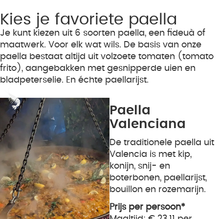
Kies je favoriete paella
Je kunt kiezen uit 6 soorten paella, een fideuà of
maatwerk. Voor elk wat wils. De basis van onze
paella bestaat altijd uit volzoete tomaten (tomato
frito), aangebakken met gesnipperde uien en
bladpeterselie. En échte paellarijst.
Paella
Valenciana
De traditionele paella uit
Valencia is met kip,
konijn, snij- en
boterbonen, paellarijst,
bouillon en rozemarijn.
Prijs per persoon*
Maaltijd: € 23,11 per