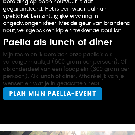
bereiding op open houtvuur is dat
gegarandeerd. Het is een waar culinair
spektakel. Een zintuiglijke ervaring in
ongedwongen sfeer. Met de geur van brandend
hout, versgebakken kip en trekkende bouillon.
Paella als lunch of diner
Mijn team en ik bereiden onze paella’s als
volledige maaltijd (600 gram per persoon). Of
als onderdeel van een foodplein (300 gram per
persoon). Als lunch of diner. Afhankelijk van je
wensen en wat je in gedachten hebt.
PLAN MIJN PAELLA-EVENT