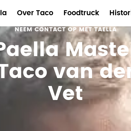
la
Over Taco
Foodtruck
Histor
NEEM CONTACT OP MET TAELLA
Paella Maste
Taco van de
Vet