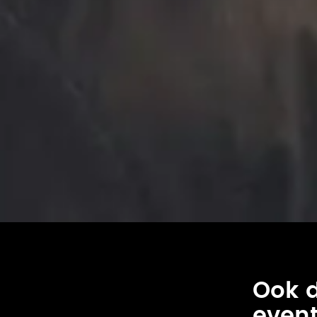
Ook 
even