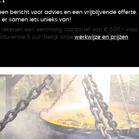
en bericht voor advies en een vrijblijvende offerte
er samen iets unieks van!
 rekenen een eenmalig starttarief van € 600,- voor 
edurende 6 uur. Bekijk onze
werkwijze en prijzen
.