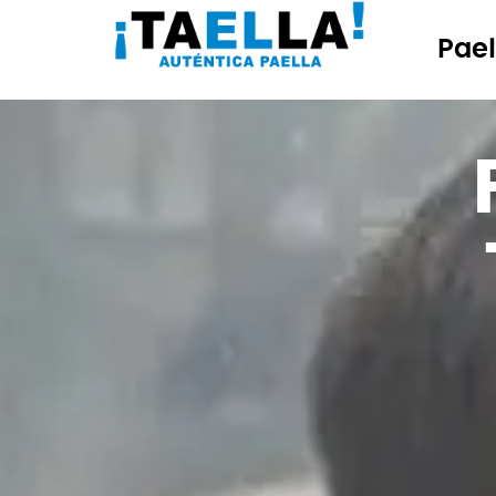
de
inhoud
Pael