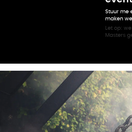
Stuur me e
maken we 
Let op: we
Masters g