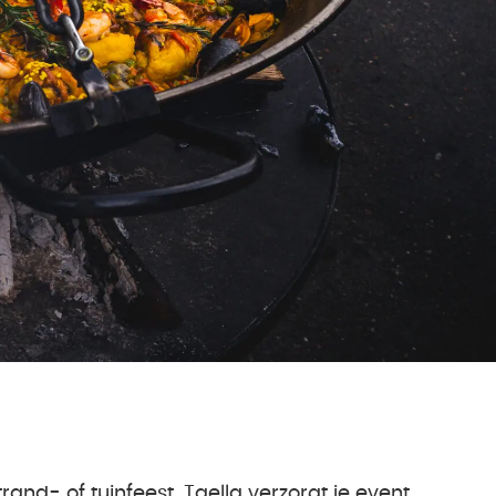
and- of tuinfeest. Taella verzorgt je event,