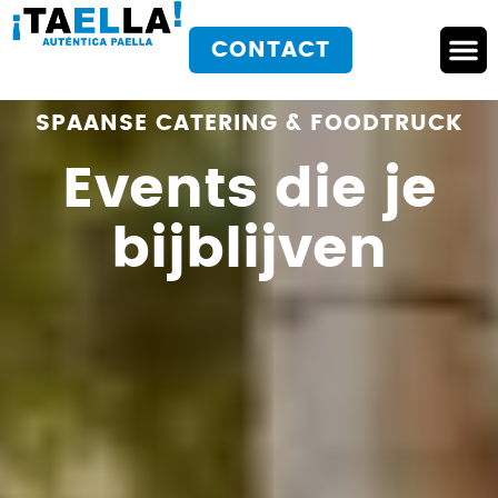
de
inhoud
CONTACT
Over T
Werkwij
SPAANSE CATERING & FOODTRUCK
Events die je
bijblijven