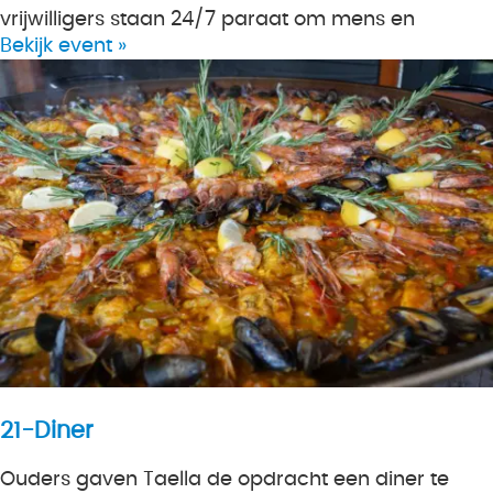
vrijwilligers staan 24/7 paraat om mens en
Bekijk event »
21-Diner
Ouders gaven Taella de opdracht een diner te