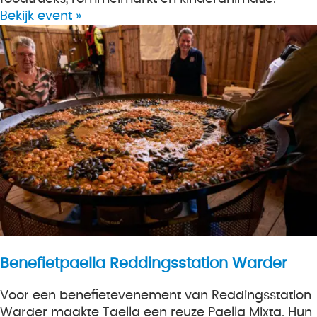
Bekijk event »
Benefietpaella Reddingsstation Warder
Voor een benefietevenement van Reddingsstation
Warder maakte Taella een reuze Paella Mixta. Hun