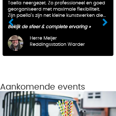
Taella neergezet. Zo professioneel en goed
georganiseerd met maximale flexibiliteit.
Zijn paella’s zijn net kleine kunstwerken die
oogstrelend zijn en ook nog eens bijzonder
Bekijk de sfeer & complete ervaring »
lekker. Taco kan snel schakelen, denkt heel
goed mee met de klant, is voor de duvel
Herre Meijer
niet bang en staat er 'afspraak is afspraak'.
Reddingsstation Warder
Daarnaast doet hij zijn bedrijfsvoering met
een groot hart. Wij van Reddingsstation
Warder kunnen geen betere paella
specialist aanbevelen, wat een topper is
Taco!
Aankomende events